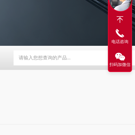
电话咨询
探伤仪
AG-120A艾格斯威盐雾试验机
AG-900智能数字型超
扫码加微信