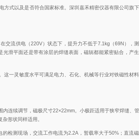
电方式以及是否符合国家标准。深圳嘉禾精密仪器有限公司旗
流供电（220V）状态下，提升力不低于7.1kg（69N），
无论是光滑平面还是带有涂层的焊缝表面，磁轭都能紧密贴合，产
晰显示。这一灵敏度水平可满足电力、石化、机械等行业对铁磁性材
围内连续调节，磁极尺寸22×22mm。小极距适用于狭窄焊缝、
复杂形状同样适用。
的检测现场，交流工作电流为2.2A，暂载率大于50%；直流