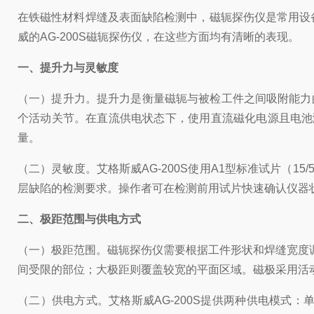
在铁磁性材料焊缝及表面缺陷检测中，磁轭探伤仪是常用设
威的AG-200S磁轭探伤仪，在这些方面均有清晰的表现。
一、提升力与灵敏度
（一）提升力。提升力是衡量磁轭与被检工件之间吸附能力的关
个活动关节。在直流供电状态下，使用直流磁化电源且电池满
量。
（二）灵敏度。艾格斯威AG-200S使用A1型标准试片（
层缺陷的检测要求。操作者可在检测前用试片快速确认仪器
二、极距范围与供电方式
（一）极距范围。磁轭探伤仪需要根据工件形状和焊缝宽度调整
间受限的部位；大极距则覆盖较宽的平面区域。磁极采用活
（二）供电方式。艾格斯威AG-200S提供两种供电模式