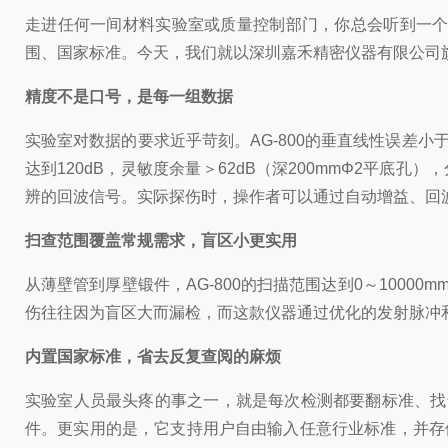
走进任何一间材料实验室或质量控制部门，你总会听到一
围、国家标准。今天，我们就以深圳嘉禾精密仪器有限公司旗
精度不是口号，是每一组数据
实验室对数据的要求近乎苛刻。AG-800的垂直线性误差
达到120dB，灵敏度余量＞62dB（深200mmΦ2平底
辨的回波信号。实际探伤时，操作者可以通过自动增益、回
扫查范围覆盖常规需求，盲区小更实用
从薄壁管到厚壁锻件，AG-800的扫描范围达到0～1000
伤往往因为盲区大而漏检，而这款仪器通过优化的发射脉冲和
内置国家标准，省去反复查阅的麻烦
实验室人员最头疼的事之一，就是每次检测都要翻标准、找试块。A
件。更实用的是，它支持用户自由输入任意行业标准，并存