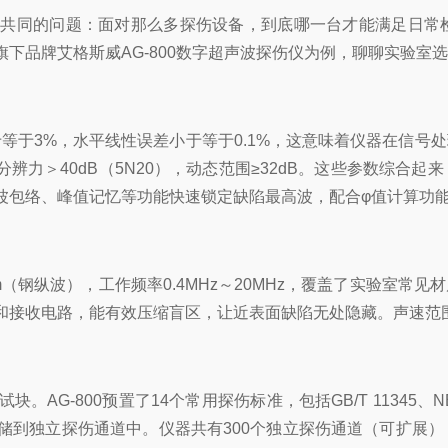
个共同的问题：面对那么多探伤设备，到底哪一台才能满足日常
下品牌艾格斯威AG-800数字超声波探伤仪为例，聊聊实验室
小于等于3%，水平线性误差小于等于0.1%，这意味着仪器在信
孔），分辨力＞40dB（5N20），动态范围≥32dB。这些参
波包络、峰值记忆等功能快速锁定缺陷最高波，配合φ值计算功
0mm（钢纵波），工作频率0.4MHz～20MHz，覆盖了实验
接收电路，能有效压缩盲区，让近表面缺陷无处隐藏。声速范围10
G-800预置了14个常用探伤标准，包括GB/T 11345、N
储到独立探伤通道中。仪器共有300个独立探伤通道（可扩展