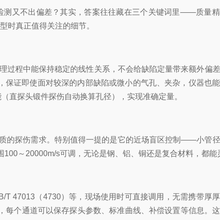
检测又不出偏差？其实，答案往往藏在三个关键词里——质量精
选型时真正值得关注的细节。
号处理过程中能保持稳定的线性关系，不会给缺陷定量带来额外偏
数综合起来，保证即使面对较深的内部缺陷或微小的气孔、夹杂，仪器也
能（直探头锻件探伤自动换算孔径），实现准确定量。
室常见材质的探伤需求。特别值得一提的是它的近场盲区控制——小管
0～20000m/s可调，无论是钢、铝、铜还是复合材料，都能
B/T 47013（4730）等，现场使用时可直接调用，无需携带厚
），每个通道可以保存探头参数、标准曲线、补偿设置等信息。