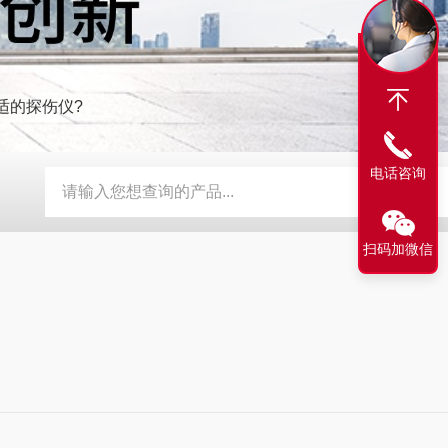
适的探伤仪?
电话咨询
探伤仪
AG-120A艾格斯威盐雾试验机
AG-900智能数字型超
扫码加微信