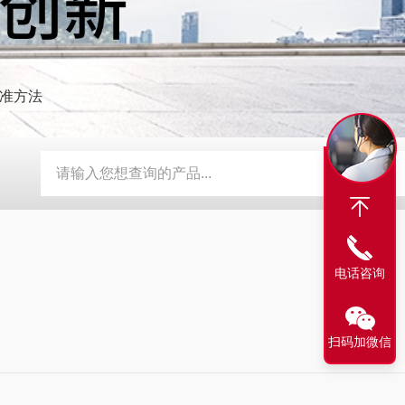
准方法
探伤仪
AG-120A艾格斯威盐雾试验机
AG-900智能数字型超
电话咨询
扫码加微信