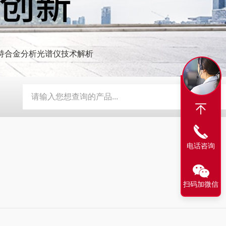
 手持合金分析光谱仪技术解析
探伤仪
AG-120A艾格斯威盐雾试验机
AG-900智能数字型超
电话咨询
扫码加微信